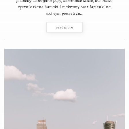
poduchy, dziergane pufy, wiklinowe kosze, huśtawki,
ręcznie tkane hamaki i makramy oraz łazienki na
wolnym powietrzu...
read more