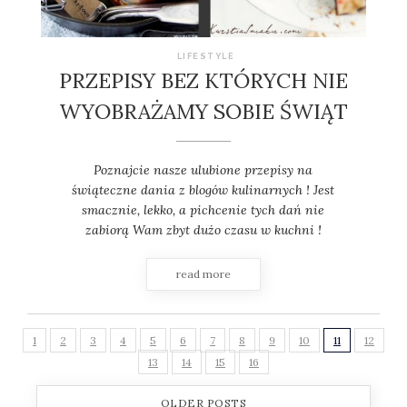
LIFESTYLE
PRZEPISY BEZ KTÓRYCH NIE
WYOBRAŻAMY SOBIE ŚWIĄT
Poznajcie nasze ulubione przepisy na
świąteczne dania z blogów kulinarnych ! Jest
smacznie, lekko, a pichcenie tych dań nie
zabiorą Wam zbyt dużo czasu w kuchni !
read more
1
2
3
4
5
6
7
8
9
10
11
12
13
14
15
16
OLDER POSTS