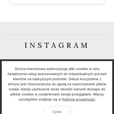
INSTAGRAM
FOLLOW: @GUESS_WHATPL
Strona internetowa wykorzystuje pliki cookies w celu
Instagram requires authorization to view a user
świadczenia usług dostosowanych do indywidualnych potrzeb
klientów na najwyższym poziomie. Dalsze korzystanie z
profile. Use autorized account in widget settings
witryny jest równoznaczne ze zgodą na wykorzystanie plików
cookie. Każdy użytkownik może określić warunki dostępu do
plików cookies w ustawieniach swojej przeglądarki. Więcej
szczegółów znajduje się w
Polityce prywatności
Zgoda
SHOP
MY STYLE
TRAVEL
CATEGORIES