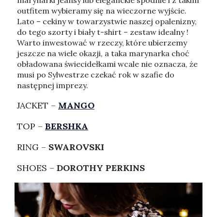
marynarki jeansy lub eleganckie spodnie i z takim
outfitem wybieramy się na wieczorne wyjście.
Lato – cekiny w towarzystwie naszej opalenizny,
do tego szorty i biały t-shirt – zestaw idealny !
Warto inwestować w rzeczy, które ubierzemy
jeszcze na wiele okazji, a taka marynarka choć
obładowana świecidełkami wcale nie oznacza, że
musi po Sylwestrze czekać rok w szafie do
następnej imprezy.
JACKET –
MANGO
TOP –
BERSHKA
RING –
SWAROVSKI
SHOES –
DOROTHY PERKINS