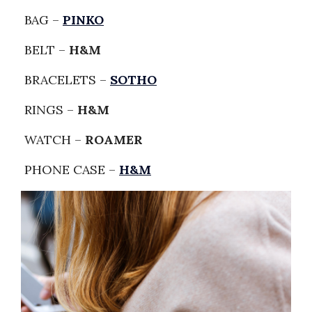
BAG –
PINKO
BELT –
H&M
BRACELETS –
SOTHO
RINGS –
H&M
WATCH –
ROAMER
PHONE CASE –
H&M