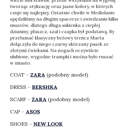
wiecie lubi stawiać przede wszystkim na wygodę
tworząc stylizację oraz jasne kolory, w których
czuje się najlepiej. Ostatnie chwile w Mediolanie
spędziliśmy na długim spacerze i zwiedzaniu kilku
muzeów, dlatego długa sukienka z ciepłej
dzianiny, płaszcz, szal i czapka był podstawą. By
przełamać klasyczny beżowy trencz Marta
dołączyła do niego czarny skórzany pasek ze
złotymi ćwiekami. Na nogach oczywiście
ulubione, wygodne trampki i można było ruszać
w miasto.
COAT –
ZARA
(podobny model)
DRESS –
BERSHKA
SCARF –
ZARA
(podobny model)
CAP –
ASOS
SHOES –
NEW LOOK