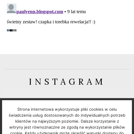
INSTAGRAM
FOLLOW: @GUESS_WHATPL
Strona internetowa wykorzystuje pliki cookies w celu
Instagram requires authorization to view a user
świadczenia usług dostosowanych do indywidualnych potrzeb
klientów na najwyższym poziomie. Dalsze korzystanie z
profile. Use autorized account in widget settings
witryny jest równoznaczne ze zgodą na wykorzystanie plików
cookie. Każdy użytkownik może określić warunki dostępu do