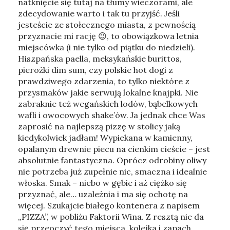
natknięcie się tutaj na tłumy wieczorami, ale
zdecydowanie warto i tak tu przyjść. Jeśli
jesteście ze stołecznego miasta, z pewnością
przyznacie mi rację 😉, to obowiązkowa letnia
miejscówka (i nie tylko od piątku do niedzieli).
Hiszpańska paella, meksykańskie burittos,
pierożki dim sum, czy polskie hot dogi z
prawdziwego zdarzenia, to tylko niektóre z
przysmaków jakie serwują lokalne knajpki. Nie
zabraknie też wegańskich lodów, bąbelkowych
wafli i owocowych shake’ów. Ja jednak chce Was
zaprosić na najlepszą pizzę w stolicy jaką
kiedykolwiek jadłam! Wypiekana w kamienny,
opalanym drewnie piecu na cienkim cieście – jest
absolutnie fantastyczna. Oprócz odrobiny oliwy
nie potrzeba już zupełnie nic, smaczna i idealnie
włoska. Smak – niebo w gębie i aż ciężko się
przyznać, ale… uzależnia i ma się ochotę na
więcej. Szukajcie białego kontenera z napisem
„PIZZA”, w pobliżu Faktorii Wina. Z resztą nie da
się przeoczyć tego miejsca, kolejka i zapach