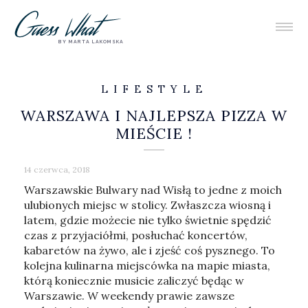
BY MARTA LAKOMSKA
LIFESTYLE
WARSZAWA I NAJLEPSZA PIZZA W
MIEŚCIE !
14 czerwca, 2018
Warszawskie Bulwary nad Wisłą to jedne z moich
ulubionych miejsc w stolicy. Zwłaszcza wiosną i
latem, gdzie możecie nie tylko świetnie spędzić
czas z przyjaciółmi, posłuchać koncertów,
kabaretów na żywo, ale i zjeść coś pysznego. To
kolejna kulinarna miejscówka na mapie miasta,
którą koniecznie musicie zaliczyć będąc w
Warszawie. W weekendy prawie zawsze