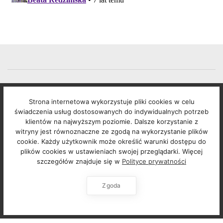
INSTAGRAM
Strona internetowa wykorzystuje pliki cookies w celu
świadczenia usług dostosowanych do indywidualnych potrzeb
FOLLOW: @GUESS_WHATPL
klientów na najwyższym poziomie. Dalsze korzystanie z
witryny jest równoznaczne ze zgodą na wykorzystanie plików
cookie. Każdy użytkownik może określić warunki dostępu do
Instagram requires authorization to view a user
plików cookies w ustawieniach swojej przeglądarki. Więcej
profile. Use autorized account in widget settings
szczegółów znajduje się w
Polityce prywatności
Zgoda
SHOP
MY STYLE
TRAVEL
CATEGORIES