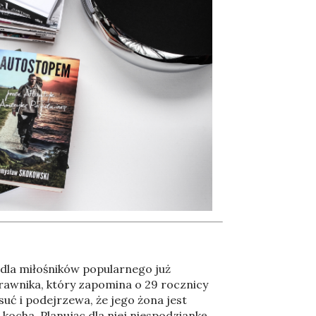
a dla miłośników popularnego już
prawnika, który zapomina o 29 rocznicy
suć i podejrzewa, że jego żona jest
kocha. Planując dla niej niespodziankę