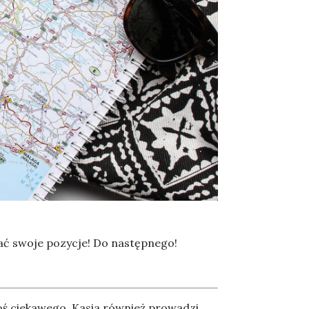
wać swoje pozycje! Do następnego!
egoś ciekawego, Kasia również prowadzi