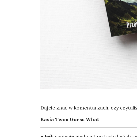
Dajcie znać w komentarzach, czy czytaliś
Kasia Team Guess What
– Jeśli czujecie niedosyt po tych dwóch 