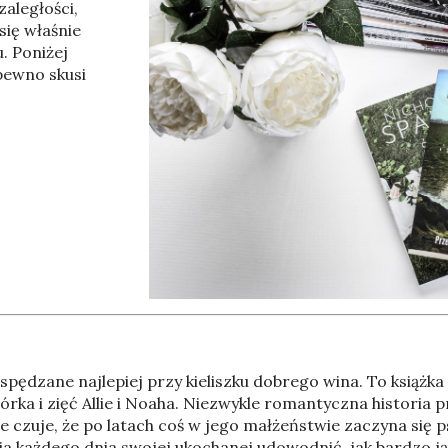
BARI
MALLORCA
BANGKOK
aległości,
USA
się właśnie
. Poniżej
 pewno skusi
, spędzane najlepiej przy kieliszku dobrego wina. To książk
órka i zięć Allie i Noaha. Niezwykle romantyczna historia 
le czuje, że po latach coś w jego małżeństwie zaczyna się p
a każdego dnia swojej ukochanej udowodnić, jak bardzo ją 