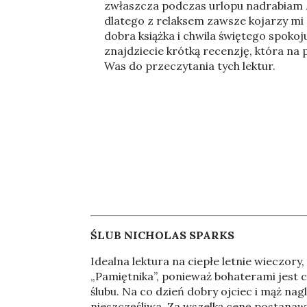
zwłaszcza podczas urlopu nadrabiam z
dlatego z relaksem zawsze kojarzy mi 
dobra książka i chwila świętego spokoju
znajdziecie krótką recenzję, która na
Was do przeczytania tych lektur.
ŚLUB NICHOLAS SPARKS
Idealna lektura na ciepłe letnie wieczory
„Pamiętnika”, ponieważ bohaterami jest c
ślubu. Na co dzień dobry ojciec i mąż nag
nieszczęśliwa. Za wszelką cenę postanawi