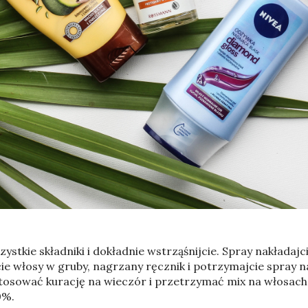
zystkie składniki i dokładnie wstrząśnijcie. Spray nakładaj
e włosy w gruby, nagrzany ręcznik i potrzymajcie spray 
osować kurację na wieczór i przetrzymać mix na włosach p
0%.