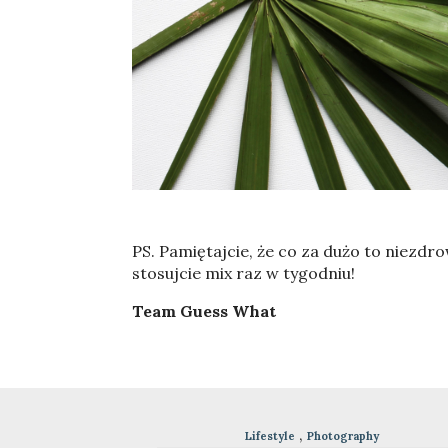
PS. Pamiętajcie, że co za dużo to niezd
stosujcie mix raz w tygodniu!
Team Guess What
,
oland
Lifestyle
Photography