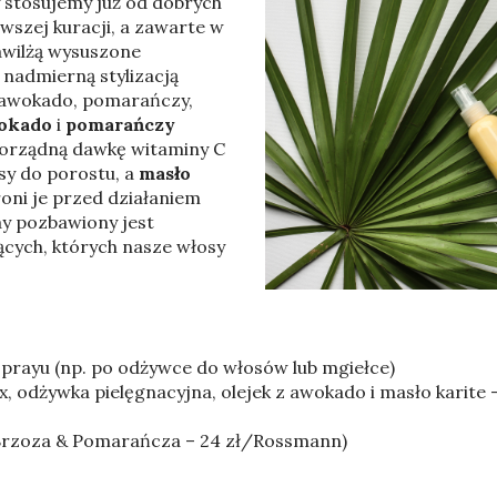
 stosujemy już od dobrych
BARI
MALLORCA
BANGKOK
USA
erwszej kuracji, a zawarte w
awilżą wysuszone
 nadmierną stylizacją
z awokado, pomarańczy,
okado
i
pomarańczy
porządną dawkę witaminy C
sy do porostu, a
masło
oni je przed działaniem
ay pozbawiony jest
cych, których nasze włosy
sprayu (np. po odżywce do włosów lub mgiełce)
 odżywka pielęgnacyjna, olejek z awokado i masło karite 
ała Brzoza & Pomarańcza – 24 zł/Rossmann)