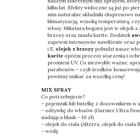
naszym sekretnym mix sprayem, który
kilku lat. Efekty widoczne są już po pi
nim naturalne składniki ekspresowo n
klimatyzacją, wysoką temperaturą, czy
włosy. Mikstura bogata jest w olejek 
brzozy oraz masła karite. Dodatek
aw
zapewni intensywne nawilżenie oraz 
i E,
olejek z brzozy
pobudzi nasze wło
karite
opóźni procesy starzenia i ochr
promieni UV. Co niezwykle ważne, spr
parabenów – czyli środków konserwują
powinny unikać za wszelką cenę!
MIX SPRAY
Co potrzebujecie?
– pojemnik lub butelkę z dozownikiem w 
– odżywkę do włosów (Garnier Ultra Doux,
nadająca blask – 10 zł)
– olejek do ciała (Alterra, olejek do ci
– wodę