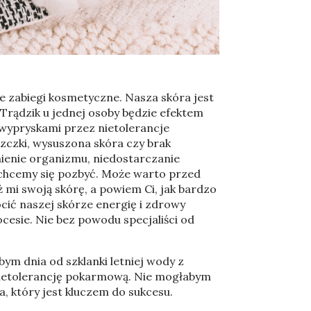
ie zabiegi kosmetyczne. Nasza skóra jest
Trądzik u jednej osoby będzie efektem
z wypryskami przez nietolerancje
zczki, wysuszona skóra czy brak
nienie organizmu, niedostarczanie
 chcemy się pozbyć. Może warto przed
ż mi swoją skórę, a powiem Ci, jak bardzo
ić naszej skórze energię i zdrowy
cesie. Nie bez powodu specjaliści od
bym dnia od szklanki letniej wody z
 nietolerancję pokarmową. Nie mogłabym
 który jest kluczem do sukcesu.