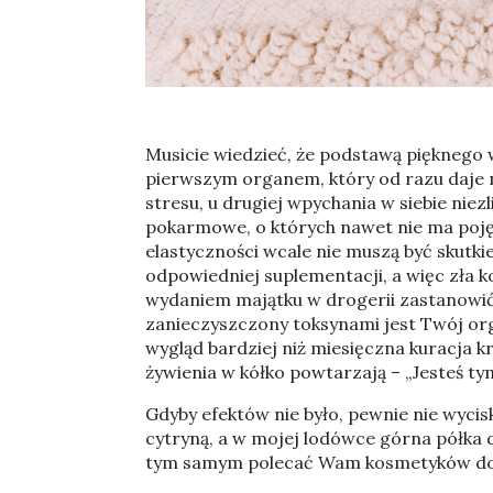
Musicie wiedzieć, że podstawą pięknego w
pierwszym organem, który od razu daje n
stresu, u drugiej wpychania w siebie niez
pokarmowe, o których nawet nie ma pojęc
elastyczności wcale nie muszą być skutki
odpowiedniej suplementacji, a więc zła
wydaniem majątku w drogerii zastanowić s
zanieczyszczony toksynami jest Twój or
wygląd bardziej niż miesięczna kuracja 
żywienia w kółko powtarzają – „Jesteś tym,
Gdyby efektów nie było, pewnie nie wycis
cytryną, a w mojej lodówce górna półka 
tym samym polecać Wam kosmetyków do pi