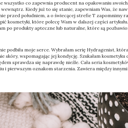
, że wszystko co zapewnia producent na opakowaniu swoic
wewnątrz. Kiedy już to się stanie, zapewniam Was, że na
nie przed południem, a o świecącej strefie T zapomnimy raz
ić kosmetyki, które polecę Wam w dalszej części artykułu.
ęgam po produkty apteczne lub naturalne, które są pozbawio
e podbiła moje serce. Wybrałam serię Hydragenist, która 
nie skóry, wspomagając jej kondycję. Szukałam kosmetyku d
ględem sprawdza się naprawdę nieźle. Cała seria kosmetyk
niu i pierwszym oznakom starzenia. Zawiera między innym