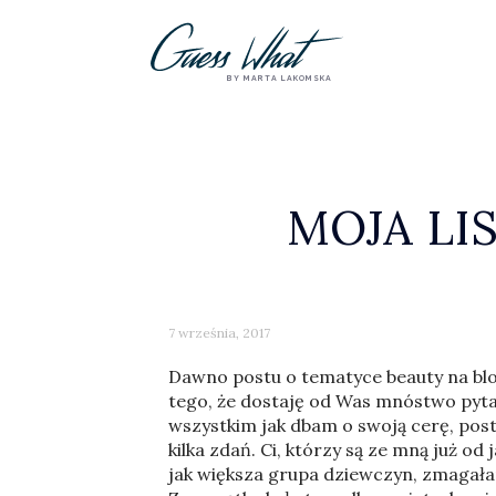
BY MARTA LAKOMSKA
MOJA LI
7 września, 2017
Dawno postu o tematyce beauty na blogu
tego, że dostaję od Was mnóstwo pytań
wszystkim jak dbam o swoją cerę, pos
kilka zdań. Ci, którzy są ze mną już od 
jak większa grupa dziewczyn, zmagała