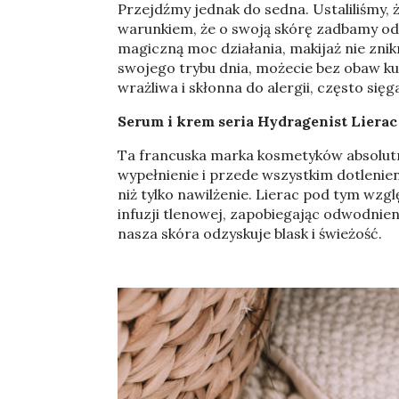
Przejdźmy jednak do sedna. Ustaliliśmy
warunkiem, że o swoją skórę zadbamy od 
magiczną moc działania, makijaż nie znik
swojego trybu dnia, możecie bez obaw kup
wrażliwa i skłonna do alergii, często si
Serum i krem seria Hydragenist Lierac
Ta francuska marka kosmetyków absolutni
wypełnienie i przede wszystkim dotlenie
niż tylko nawilżenie. Lierac pod tym wz
infuzji tlenowej, zapobiegając odwodnie
nasza skóra odzyskuje blask i świeżość.