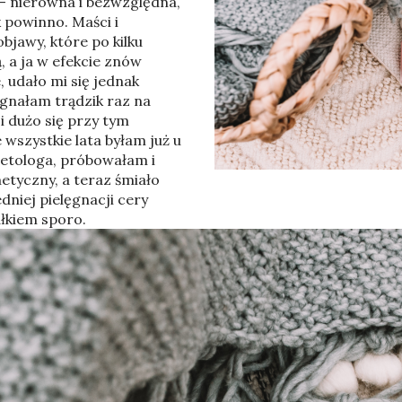
 – nierówna i bezwzględna,
BARI
MALLORCA
BANGKOK
USA
k powinno. Maści i
objawy, które po kilku
, a ja w efekcie znów
 udało mi się jednak
gnałam trądzik raz na
i dużo się przy tym
wszystkie lata byłam już u
etologa, próbowałam i
tyczny, a teraz śmiało
niej pielęgnacji cery
ałkiem sporo.