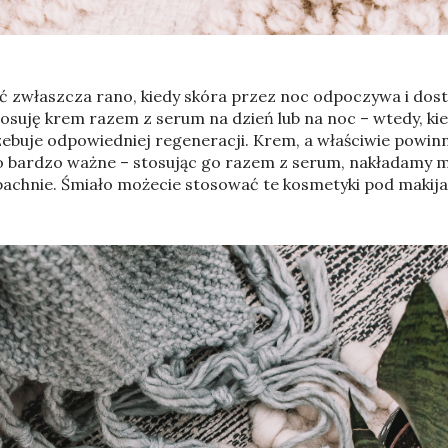
ać zwłaszcza rano, kiedy skóra przez noc odpoczywa i dosta
uję krem razem z serum na dzień lub na noc – wtedy, kie
rzebuje odpowiedniej regeneracji. Krem, a właściwie powi
 Co bardzo ważne – stosując go razem z serum, nakładamy mi
pachnie. Śmiało możecie stosować te kosmetyki pod makija