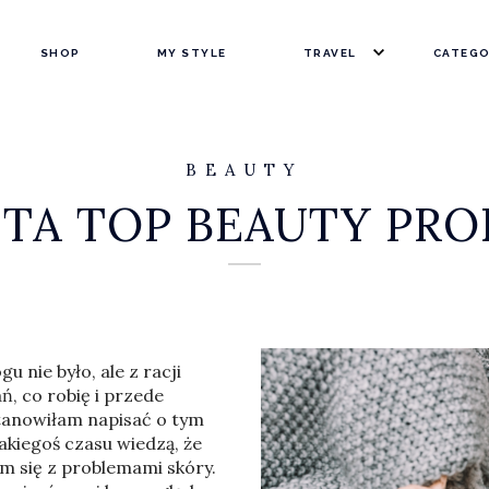
SHOP
MY STYLE
TRAVEL
CATEGO
HOTELS
P
COPENHAGEN
AUSTRIA
S
BEAUTY
SANTORINI
VIENNA
DENMARK
B
STA TOP BEAUTY P
PORTUGAL
COPENHAGEN
FRANCE
LI
PENICHE
PARIS
GREECE
SANTORINI
ITALY
 nie było, ale z racji
CEPHALONIA
MILAN
, co robię i przede
SPAIN
tanowiłam napisać o tym
jakiegoś czasu wiedzą, że
ROME
FUERTEVENTU
THAILAND
m się z problemami skóry.