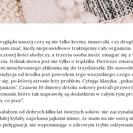
yglądu naszej cery są nie tylko kremy, maseczki, czy drog
am znać, kiedy nieprawidłowo traktujemy cały organizm. 
liczonej ilości słodyczy, a trzecia osoba może zmagać się 
ia. Jednak mowa jest nie tylko o trądziku. Pierwsze zmars
em nieuchronnego zbliżania się do trzydziestki. Złe nawod
 kondycja od środka jest powodem tego wszystkiego czego
ię, po której stronie leży problem. Cytując klasyka: „poka
ganizm”. Czasem 10 dniowy detoks sokowy potrafi przywróc
kremami, które tak naprawdę są dodatkiem w całym tym pro
 co jesz!”.
kałabym od dobrych kilku lat świeżych soków, nie zaczynała
dalej byłaby zapchana jajkami mimo, że mam na nie ostrą
elęgnacji, nie wspominając o zdrowym trybie odżywiania,