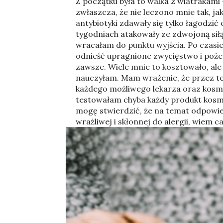
Z początku była to walka z wiatrakami
zwłaszcza, że nie leczono mnie tak, ja
antybiotyki zdawały się tylko łagodzić 
tygodniach atakowały ze zdwojoną siłą
wracałam do punktu wyjścia. Po czasie,
odnieść upragnione zwycięstwo i poże
zawsze. Wiele mnie to kosztowało, ale 
nauczyłam. Mam wrażenie, że przez te 
każdego możliwego lekarza oraz kosm
testowałam chyba każdy produkt kosme
mogę stwierdzić, że na temat odpowied
wrażliwej i skłonnej do alergii, wiem c