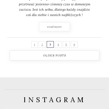
przetrwać jesienno-zimowy czas w domowym
zaciszu. Jest ich setka, dlatego każdy znajdzie
coś dla siebie i swoich najbliższych !
read more
1
2
3
4
5
6
OLDER POSTS
INSTAGRAM